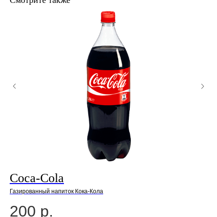
Смотрите также
Coca-Cola
М
Газированный напиток Кока-Кола
Хол
200
р.
2