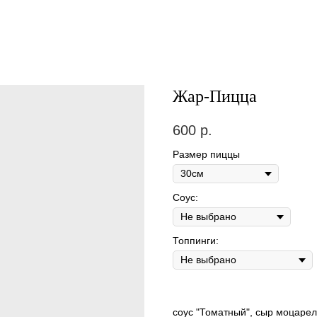
Жар-Пицца
600
р.
Размер пиццы
Соус:
Топпинги:
соус "Томатный", сыр моцарел