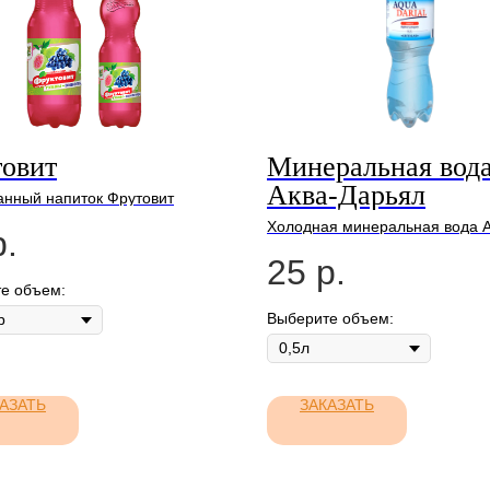
овит
Минеральная вод
Аква-Дарьял
анный напиток Фрутовит
Холодная минеральная вода А
р.
Дарьял
25
р.
е объем:
Выберите объем:
АЗАТЬ
ЗАКАЗАТЬ